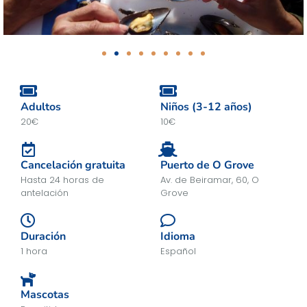
Adultos
Niños (3-12 años)
20€
10€
Cancelación gratuita
Puerto de O Grove
Hasta 24 horas de
Av. de Beiramar, 60, O
antelación
Grove
Duración
Idioma
1 hora
Español
Mascotas