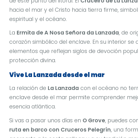
de este punto del litoral. El
Cruceiro de La Lanz
hacia el mar y el Cristo hacia tierra firme, simbo
espiritual y el océano.
La
Ermita de A Nosa Señora da Lanzada
, de or
corazón simbólico del enclave. En su interior s
elementos que reflejan siglos de devoción popula
protección divina.
Vive La Lanzada desde el mar
La relación de
La Lanzada
con el océano no termi
enclave desde el mar permite comprender mejor s
esencia atlántica.
Si vas a pasar unos días en
O Grove
, puedes co
ruta en barco con Cruceros Pelegrín
, una for