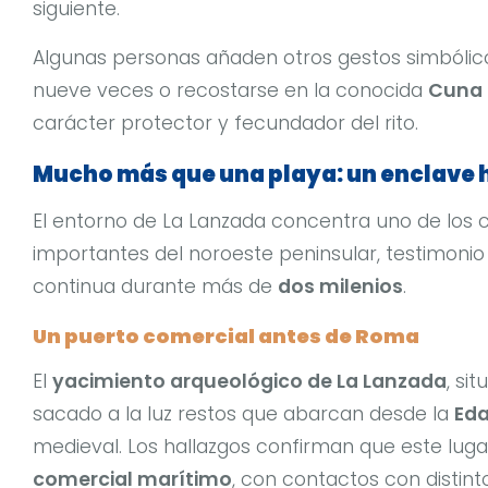
siguiente.
Algunas personas añaden otros gestos simbólic
nueve veces o recostarse en la conocida
Cuna 
carácter protector y fecundador del rito.
Mucho más que una playa: un enclave h
El entorno de La Lanzada concentra uno de los
importantes del noroeste peninsular, testimon
continua durante más de
dos milenios
.
Un puerto comercial antes de Roma
El
yacimiento arqueológico de La Lanzada
, si
sacado a la luz restos que abarcan desde la
Eda
medieval. Los hallazgos confirman que este lug
comercial marítimo
, con contactos con distin