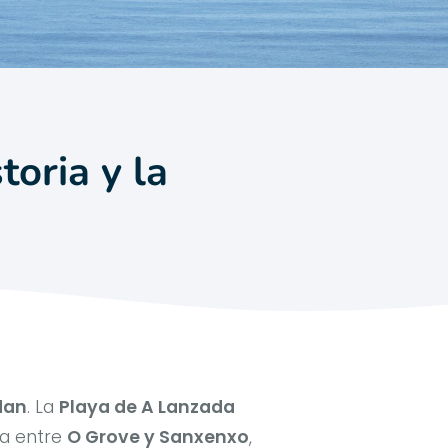
toria y la
dan
. La
Playa de A Lanzada
da entre
O Grove y Sanxenxo
,