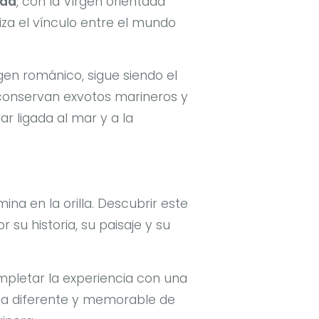
ada
, con la Virgen orientada
liza el vínculo entre el mundo
igen románico, sigue siendo el
e conservan exvotos marineros y
r ligada al mar y a la
na en la orilla. Descubrir este
u historia, su paisaje y su
mpletar la experiencia con una
ma diferente y memorable de