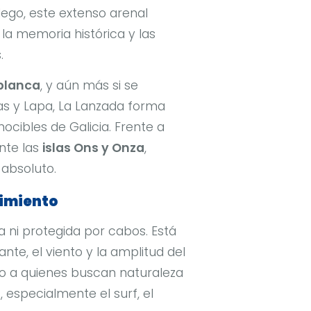
lego, este extenso arenal
 la memoria histórica y las
.
 blanca
, y aún más si se
as y Lapa, La Lanzada forma
ocibles de Galicia. Frente a
onte las
islas Ons y Onza
,
absoluto.
vimiento
 ni protegida por cabos. Está
tante, el viento y la amplitud del
to a quienes buscan naturaleza
s
, especialmente el surf, el